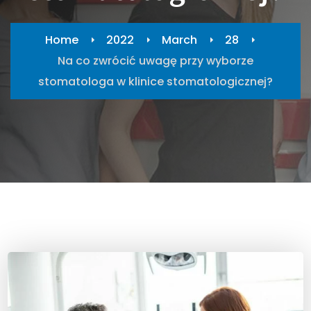
Home
2022
March
28
Na co zwrócić uwagę przy wyborze
stomatologa w klinice stomatologicznej?