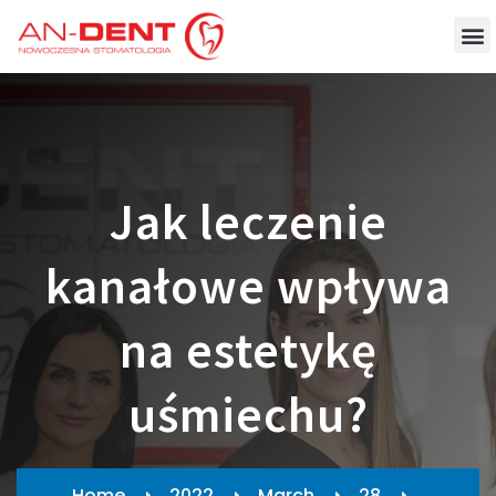
Jak leczenie
kanałowe wpływa
na estetykę
uśmiechu?
Home
2022
March
28