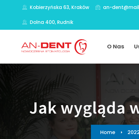
Kobierzyńska 63, Kraków
an-dent@mail
Dolna 400, Rudnik
O Nas
U
Jak wygląda w
Home
202