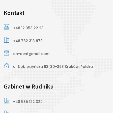
Kontakt
+48 12 353 22 23
+48 782 313 878
an-dent@mail.com
ul. Kobierzyńska 63, 30-363 Kraków, Polska
Gabinet w Rudniku
Bonding – Stomatologia
estetyczna
+48 535 122 322