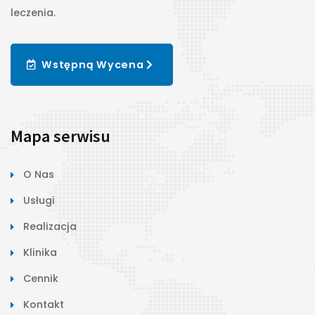
leczenia.
Wstępną Wycena
Mapa serwisu
Ortodonta
O Nas
Implantologia Protetyka Chirurgia
Usługi
Endodoncja Wybielanie zębów Wypełnienia
Realizacja
Stomatologia estetyczna Potrzebujesz
konsultacji? Skontaktuj
Klinika
Cennik
Read More
Kontakt