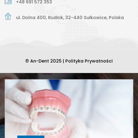
Implantologia Protetyka Chirurgia
+48 691 572 353
Endodoncja Wybielanie zębów Wypełnienia
ul. Dolna 400, Rudnik, 32-440 Sułkowice, Polska
Potrzebujesz konsultacji? Skontaktuj się.
(+48)
Read More
© An-Dent 2025 |
Polityka Prywatności