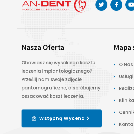
Nasza Oferta
Mapa 
Obawiasz się wysokiego kosztu
O Nas
leczenia implantologicznego?
Usługi
Prześlij nam swoje zdjęcie
pantomograficzne, a spróbujemy
Realiz
oszacować koszt leczenia.
Klinik
Cenni
Wstępną Wycena
Konta