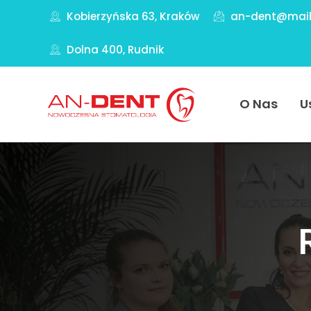
Kobierzyńska 63, Kraków
an-dent@mail
Dolna 400, Rudnik
O Nas
U